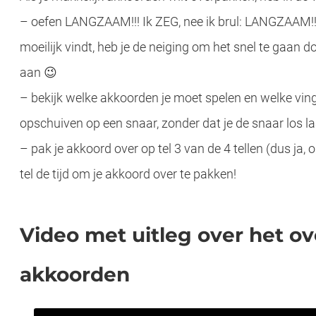
– oefen LANGZAAM!!! Ik ZEG, nee ik brul: LANGZAAM!!!! 
moeilijk vindt, heb je de neiging om het snel te gaan
aan 😉
– bekijk welke akkoorden je moet spelen en welke ving
Met deze tips kun jij ook gitaar leren spelen voor in je vakantie! Aan d
opschuiven op een snaar, zonder dat je de snaar los la
– pak je akkoord over op tel 3 van de 4 tellen (dus ja, o
tel de tijd om je akkoord over te pakken!
Video met uitleg over het o
akkoorden