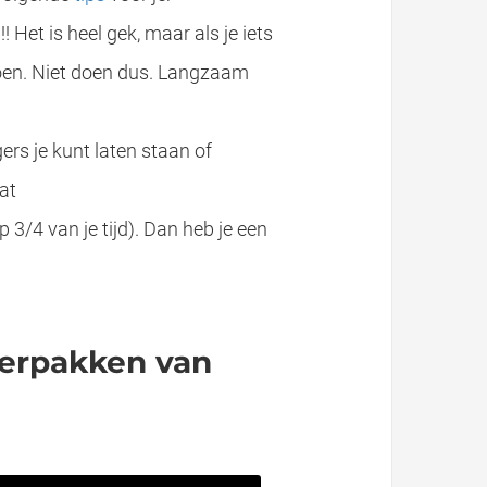
Het is heel gek, maar als je iets
 doen. Niet doen dus. Langzaam
ers je kunt laten staan of
e hand van mijn gitaarles methode ben ik tot een lijst met tips gekomen waarmee ook jij kunt gitaar leren spelen binnen enkele weken. Nog voor de..
at
p 3/4 van je tijd). Dan heb je een
verpakken van