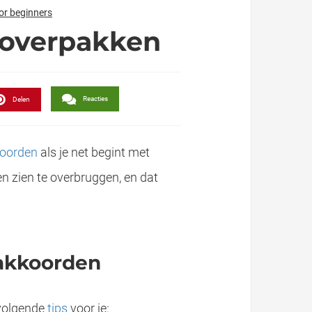
oor beginners
 overpakken
Reacties
Delen
oorden
als je net begint met
en zien te overbruggen, en dat
 akkoorden
t gebruikte gitaarakkoorden met handige en overzichtelijke gitaarakkoorden schema’s die je snel kunt..
 volgende
tips
voor je: