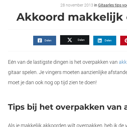
28 november 2013
in
Gitaarles tips v
Akkoord makkelijk
Delen
Delen
Delen
Eén van de lastigste dingen is het overpakken van
akk
gitaar spelen. Je vingers moeten aanzienlijke afstand
moet je dan ook nog op tijd zien te doen!
Tips bij het overpakken van
Gitaarakkoorden met handige gitaar akkoordenschema’s Hier vind je een makkelijk overzicht van de mees
Als je makkelijk akkoorden wilt overpakken, heb ik de