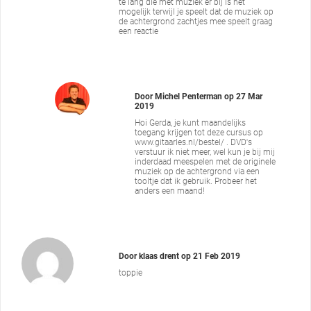
te lang die met muziek er bij is het
mogelijk terwijl je speelt dat de muziek op
de achtergrond zachtjes mee speelt graag
een reactie
Door
Michel Penterman
op
27 Mar
2019
Hoi Gerda, je kunt maandelijks
toegang krijgen tot deze cursus op
www.gitaarles.nl/bestel/ . DVD's
verstuur ik niet meer, wel kun je bij mij
inderdaad meespelen met de originele
muziek op de achtergrond via een
tooltje dat ik gebruik. Probeer het
anders een maand!
Door
klaas drent
op
21 Feb 2019
toppie