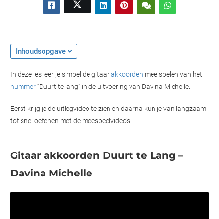
Inhoudsopgave
In deze les leer je simpel de gitaar
akkoorden
mee spelen van het
nummer
“Duurt te lang” in de uitvoering van Davina Michelle.
Eerst krijg je de uitlegvideo te zien en daarna kun je van langzaam
tot snel oefenen met de meespeelvideo’s.
Gitaar akkoorden Duurt te Lang –
Davina Michelle