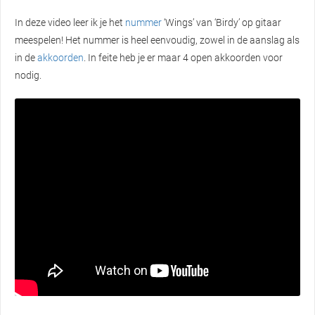
In deze video leer ik je het
nummer
‘Wings’ van ‘Birdy’ op gitaar
meespelen! Het nummer is heel eenvoudig, zowel in de aanslag als
in de
akkoorden
. In feite heb je er maar 4 open akkoorden voor
nodig.