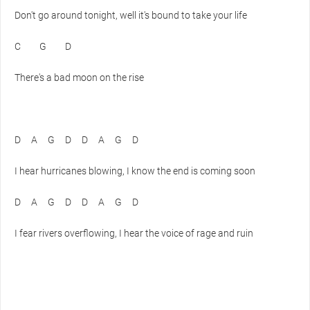
Don't go around tonight, well it's bound to take your life
C
G
D
There's a bad moon on the rise
D
A
G
D
D
A
G
D
I hear hurricanes blowing, I know the end is coming soon
D
A
G
D
D
A
G
D
I fear rivers overflowing, I hear the voice of rage and ruin