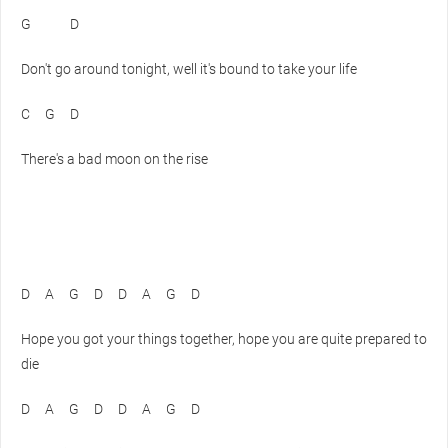
G
D
Don't go around tonight, well it's bound to take your life
C
G
D
There's a bad moon on the rise
D
A
G
D
D
A
G
D
Hope you got your things together, hope you are quite prepared to
die
D
A
G
D
D
A
G
D