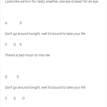
Looks like we're in for nasty weather, one eye is taken for an eye
G
D
Don't go around tonight, well it's bound to take your life
C
G
D
There's a bad moon on the rise
G
D
Don't go around tonight, well it's bound to take your life
C
G
D