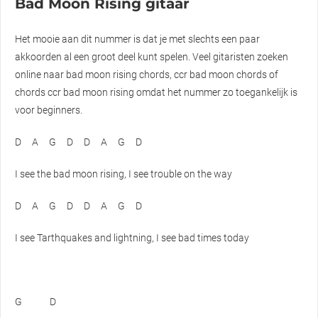
Bad Moon Rising gitaar
Het mooie aan dit nummer is dat je met slechts een paar
akkoorden al een groot deel kunt spelen. Veel gitaristen zoeken
online naar bad moon rising chords, ccr bad moon chords of
chords ccr bad moon rising omdat het nummer zo toegankelijk is
voor beginners.
D
A
G
D
D
A
G
D
I see the bad moon rising, I see trouble on the way
D
A
G
D
D
A
G
D
I see Tarthquakes and lightning, I see bad times today
G
D