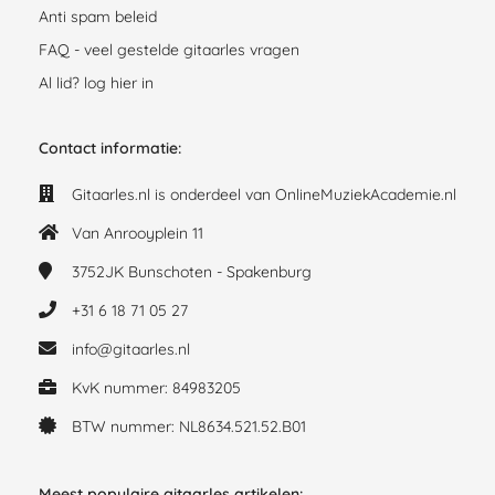
Anti spam beleid
FAQ - veel gestelde gitaarles vragen
Al lid? log hier in
Contact informatie:
Gitaarles.nl is onderdeel van OnlineMuziekAcademie.nl
Van Anrooyplein 11
3752JK
Bunschoten - Spakenburg
+31 6 18 71 05 27
info@gitaarles.nl
KvK nummer: 84983205
BTW nummer: NL8634.521.52.B01
Meest populaire gitaarles artikelen: