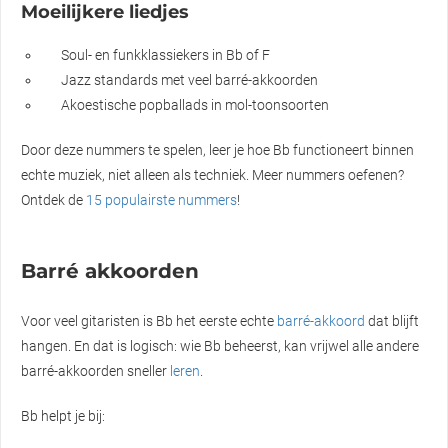
Moeilijkere liedjes
Soul- en funkklassiekers in Bb of F
Jazz standards met veel barré-akkoorden
Akoestische popballads in mol-toonsoorten
Door deze nummers te spelen, leer je hoe Bb functioneert binnen
echte muziek, niet alleen als techniek. Meer nummers oefenen?
Ontdek de
15 populairste nummers
!
Barré akkoorden
Voor veel gitaristen is Bb het eerste echte
barré-akkoord
dat blijft
hangen. En dat is logisch: wie Bb beheerst, kan vrijwel alle andere
barré-akkoorden sneller
leren
.
Bb helpt je bij: