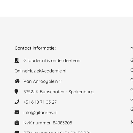
Contact informatie:
M
G
Gitaarles.nl is onderdeel van
G
OnlineMuziekAcademie.nl
G
Van Anrooyplein 11
G
3752JK
Bunschoten - Spakenburg
G
+31 6 18 71 05 27
G
info@gitaarles.nl
KvK nummer: 84983205