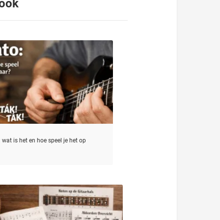
 ook
 wat is het en hoe speel je het op