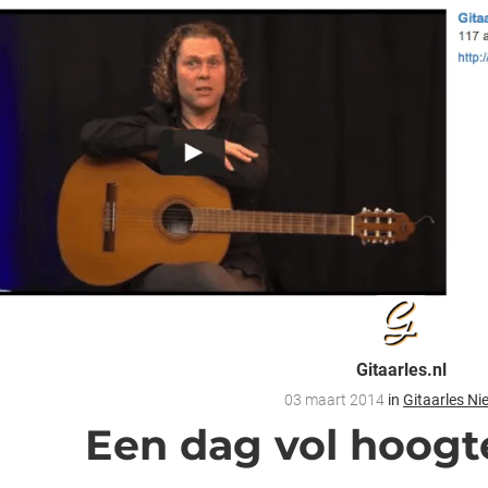
Gitaarles.nl
03 maart 2014
in
Gitaarles N
Een dag vol hoogt