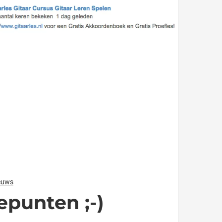
ieuws
epunten ;-)