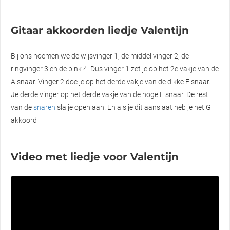
Gitaar akkoorden liedje Valentijn
Bij ons noemen we de wijsvinger 1, de middel vinger 2, de
ringvinger 3 en de pink 4. Dus vinger 1 zet je op het 2e vakje van de
A snaar. Vinger 2 doe je op het derde vakje van de dikke E snaar.
Je derde vinger op het derde vakje van de hoge E snaar. De rest
van de
snaren
sla je open aan. En als je dit aanslaat heb je het G
akkoord
Video met liedje voor Valentijn