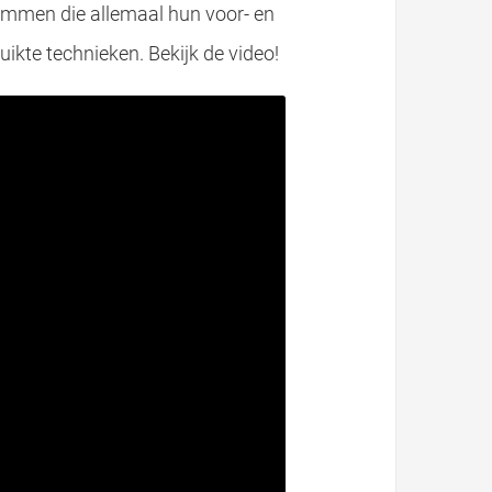
temmen die allemaal hun voor- en
ikte technieken. Bekijk de video!