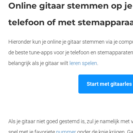
Online gitaar stemmen op je
telefoon of met stemappara
Hieronder kun je online je gitaar stemmen via je comp
de beste tune-apps voor je telefoon en stemapparaten
belangrijk als je gitaar wilt
leren spelen
.
Start met gitaarles
Krijg direct toegang tot alle online gitaarlessen en start vandaag je muzikale toekomst!
Als je gitaar niet goed gestemd is, zul je namelijk met 
snel met je favoriete
nummer
onder de knie krijgen. G