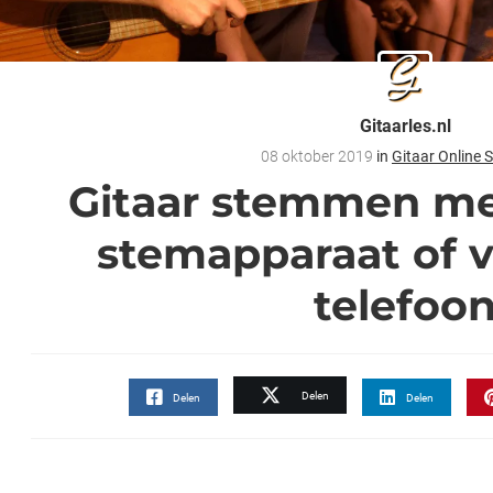
Gitaarles.nl
08 oktober 2019
in
Gitaar Online
Gitaar stemmen me
stemapparaat of vi
telefoo
Delen
Delen
Delen