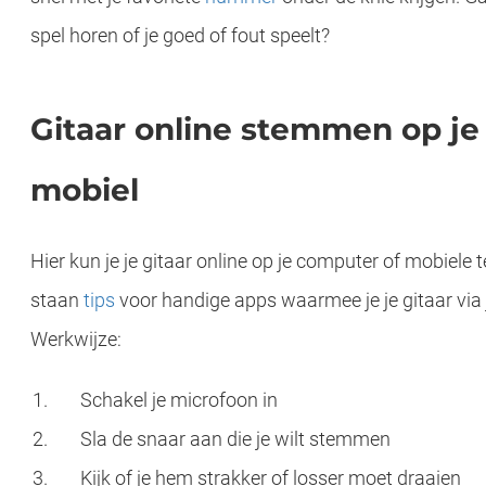
spel horen of je goed of fout speelt?
Gitaar online stemmen op je
mobiel
15 populairste kampvuur liedjes die ook jij op gitaar kunt leren spelen Wil jij s’ avonds bij het kampvuur of het haardvuur de sterren van de hemel spelen op je gitaar? Leer het simpel met de meespeel..
Hier kun je je gitaar online op je computer of mobiel
staan
tips
voor handige apps waarmee je je gitaar via
Werkwijze:
Schakel je microfoon in
Sla de snaar aan die je wilt stemmen
Kijk of je hem strakker of losser moet draaien
antie! Aan de hand van mijn gitaarles methode ben ik tot een lijst met tips gekomen waarmee ook jij kunt gitaar leren spelen binnen enkele weken. Nog voor de..