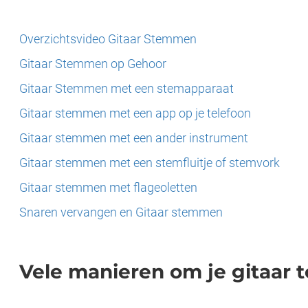
Overzichtsvideo Gitaar Stemmen
Gitaar Stemmen op Gehoor
Gitaar Stemmen met een stemapparaat
Gitaar stemmen met een app op je telefoon
Gitaar stemmen met een ander instrument
Gitaar stemmen met een stemfluitje of stemvork
Gitaar stemmen met flageoletten
Snaren vervangen en Gitaar stemmen
Vele manieren om je gitaar