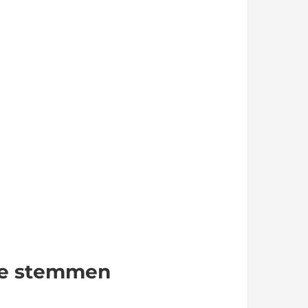
 te stemmen