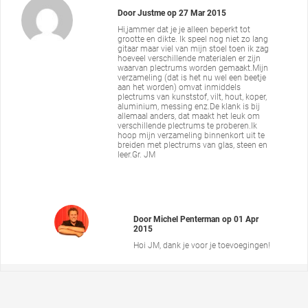
Door
Justme
op
27 Mar 2015
Hi,jammer dat je je alleen beperkt tot
grootte en dikte. Ik speel nog niet zo lang
gitaar maar viel van mijn stoel toen ik zag
hoeveel verschillende materialen er zijn
waarvan plectrums worden gemaakt.Mijn
verzameling (dat is het nu wel een beetje
aan het worden) omvat inmiddels
plectrums van kunststof, vilt, hout, koper,
aluminium, messing enz.De klank is bij
allemaal anders, dat maakt het leuk om
verschillende plectrums te proberen.Ik
hoop mijn verzameling binnenkort uit te
breiden met plectrums van glas, steen en
leer.Gr. JM
Door
Michel Penterman
op
01 Apr
2015
Hoi JM, dank je voor je toevoegingen!