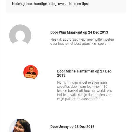
Noten gitaar: handige uitleg, overzichten en tips!
Door
Wim Maaskant
op
24 Dec 2013
Heey, ik zou graag wat meer willen weten
over hoe je het best gitaar kan spelen .
Door
Michel Penterman
op
27 Dec
2013
Hoi Wim, dan moet je even mijn
proefles doen, dan leg ik je in 10
lessen basaal uit hoe het werkt. Als
het je bevalt, kun je daarna één van
mijn pakketten aanschaffen!!
Door
Jenny
op
23 Dec 2013