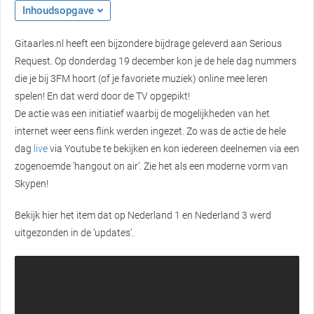
Inhoudsopgave
Gitaarles.nl heeft een bijzondere bijdrage geleverd aan Serious
Request. Op donderdag 19 december kon je de hele dag nummers
die je bij 3FM hoort (of je favoriete muziek) online mee leren
spelen! En dat werd door de TV opgepikt!
De actie was een initiatief waarbij de mogelijkheden van het
internet weer eens flink werden ingezet. Zo was de actie de hele
dag
live
via Youtube te bekijken en kon iedereen deelnemen via een
zogenoemde ‘hangout on air’. Zie het als een moderne vorm van
Skypen!
Bekijk hier het item dat op Nederland 1 en Nederland 3 werd
uitgezonden in de ‘updates’.