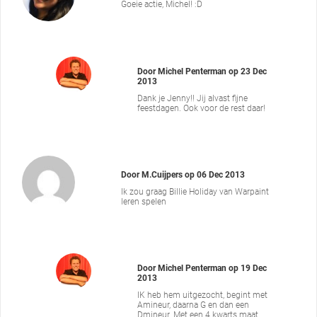
Goeie actie, Michel! :D
Door
Michel Penterman
op
23 Dec
2013
Dank je Jenny!! Jij alvast fijne
feestdagen. Ook voor de rest daar!
Door
M.Cuijpers
op
06 Dec 2013
Ik zou graag Billie Holiday van Warpaint
leren spelen
Door
Michel Penterman
op
19 Dec
2013
IK heb hem uitgezocht, begint met
Amineur, daarna G en dan een
Dmineur. Met een 4 kwarts maat