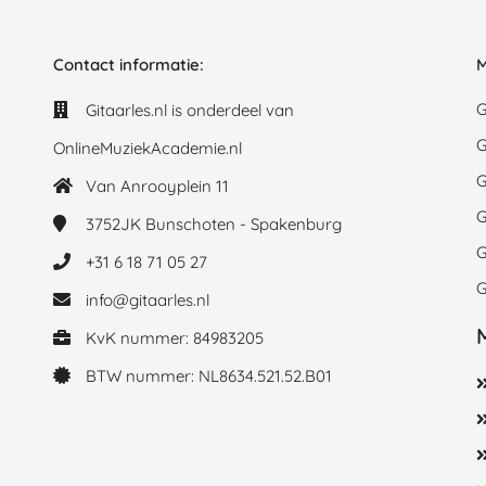
Contact informatie:
M
G
Gitaarles.nl is onderdeel van
G
OnlineMuziekAcademie.nl
G
Van Anrooyplein 11
G
3752JK
Bunschoten - Spakenburg
G
+31 6 18 71 05 27
G
info@gitaarles.nl
KvK nummer: 84983205
BTW nummer: NL8634.521.52.B01