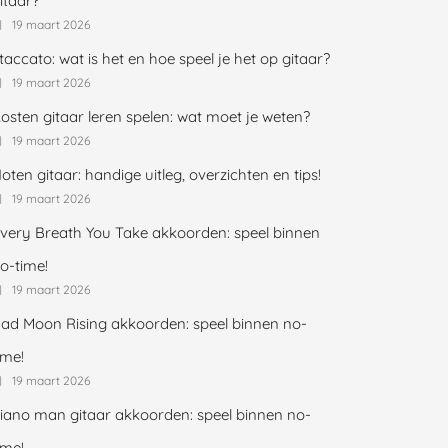
itaar?
19 maart 2026
taccato: wat is het en hoe speel je het op gitaar?
19 maart 2026
osten gitaar leren spelen: wat moet je weten?
19 maart 2026
oten gitaar: handige uitleg, overzichten en tips!
19 maart 2026
very Breath You Take akkoorden: speel binnen
o-time!
19 maart 2026
ad Moon Rising akkoorden: speel binnen no-
ime!
19 maart 2026
iano man gitaar akkoorden: speel binnen no-
ime!