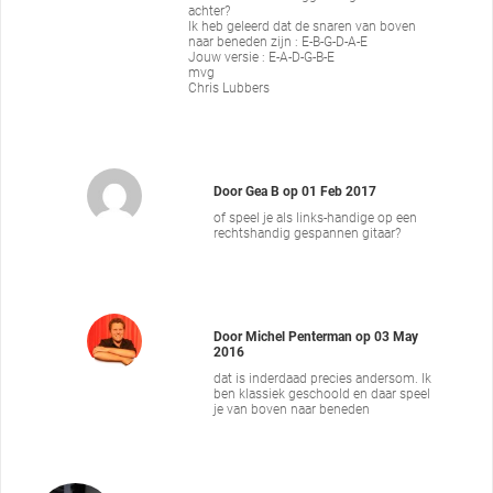
achter?
Ik heb geleerd dat de snaren van boven
naar beneden zijn : E-B-G-D-A-E
Jouw versie : E-A-D-G-B-E
mvg
Chris Lubbers
Door
Gea B
op
01 Feb 2017
of speel je als links-handige op een
rechtshandig gespannen gitaar?
Door
Michel Penterman
op
03 May
2016
dat is inderdaad precies andersom. Ik
ben klassiek geschoold en daar speel
je van boven naar beneden