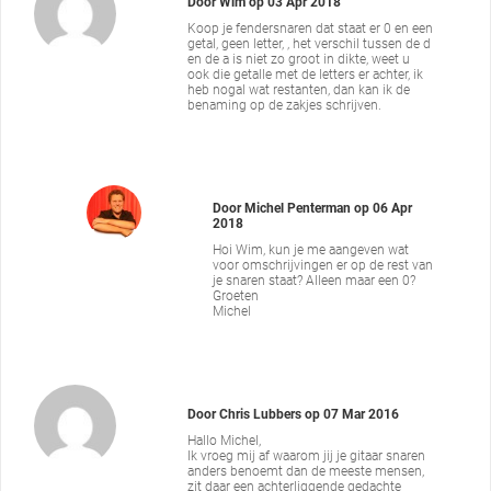
Door
Wim
op
03 Apr 2018
Koop je fendersnaren dat staat er 0 en een
getal, geen letter, , het verschil tussen de d
en de a is niet zo groot in dikte, weet u
ook die getalle met de letters er achter, ik
heb nogal wat restanten, dan kan ik de
benaming op de zakjes schrijven.
Door
Michel Penterman
op
06 Apr
2018
Hoi Wim, kun je me aangeven wat
voor omschrijvingen er op de rest van
je snaren staat? Alleen maar een 0?
Groeten
Michel
Door
Chris Lubbers
op
07 Mar 2016
Hallo Michel,
Ik vroeg mij af waarom jij je gitaar snaren
anders benoemt dan de meeste mensen,
zit daar een achterliggende gedachte