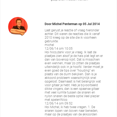
Door
Michel Penterman
op
05 Jul 2014
Laat gerust je reactie of vraag hieronder
achter. Dit waren de reacties die ik vanaf
2010 kreeg op de site die ik voorheen
gebruikte:
michel
12/06/14 om 10:05
Hoi Nico,dank voor je vraag. Ik laat de
plaatjes zien alsof je de hals plat legt en er
dan van bovenop kijkt. Dat is misschien
even wennen, maar zo zitten de plaatjes
uiteindelijk ook in je hoofd. Verder moet je
even goed de tips over “houding” en
plaats van de duim bekijken. Dan is je
akkoord probleem waarschijnlijk snel
opgelost. Daarnaast is het belangrijk wat
voor gitaar je hebt. Heb je bijvoorbeeld
dikke vingers, dan is een spaanse gitaar
met veel ruimte tussen de snaren en
nylon snaren de beste optie.Veel plezier
met spelen!Nico
12/06/14 om 09:52
Hoi Michel, ik heb twee vragen. 1. De
snaren lopen van boven naar beneden,
maar op de plaatjes van de akkoorden