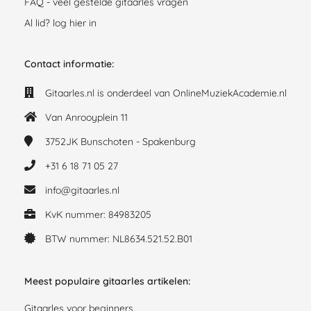
FAQ - veel gestelde gitaarles vragen
Al lid? log hier in
Contact informatie:
Gitaarles.nl is onderdeel van OnlineMuziekAcademie.nl
Van Anrooyplein 11
3752JK
Bunschoten - Spakenburg
+31 6 18 71 05 27
info@gitaarles.nl
KvK nummer: 84983205
BTW nummer: NL8634.521.52.B01
Meest populaire gitaarles artikelen:
Gitaarles voor beginners