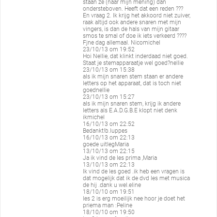
staan ze (naar mijn mening) dan
ondersteboven. Heeft dat een reden ???
En vraag 2. Ik krijg het akkoord niet zuiver,
raak altijd ook andere snaren met mijn
vingers, is dan de hals van mijn gitaar
smos te smal of doe ik iets verkeerd ????
Fjne dag allemaal. Nicomichel
23/10/13 om 19:52
Hoi Nellie, dat klinkt inderdaad niet goed.
Staat je stemapparaatje wel goed?nellie
23/10/13 om 15:38
als ik mijn snaren stem staan er andere
letters op het apparaat, dat is toch niet
goednellie
23/10/13 om 15:27
als ik mijn snaren stem, krijg ik andere
letters als E.A.D.G.B.E klopt niet denk
ikmichel
16/10/13 om 22:52
Bedankt!b.luppes
16/10/13 om 22:13
goede uitlegMaria
13/10/13 om 22:15
Ja ik vind de les prima ,Maria
13/10/13 om 22:13
Ik vind de les goed .ik heb een vragen is
dat mogelijk dat ik de dvd les met musica
de hij .dank u wel.eline
18/10/10 om 19:51
les 2 is erg moeilijk nee hoor je doet het
priema man :Peline
18/10/10 om 19:50