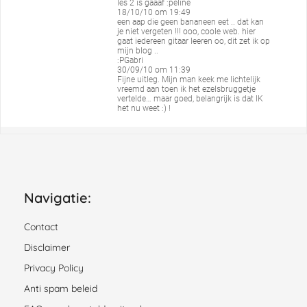
les 2 is gaaaf :peline
18/10/10 om 19:49
een aap die geen bananeen eet .. dat kan
je niet vergeten !!! ooo, coole web. hier
gaat iedereen gitaar leeren oo, dit zet ik op
mijn blog ..
:PGabri
30/09/10 om 11:39
Fijne uitleg. Mijn man keek me lichtelijk
vreemd aan toen ik het ezelsbruggetje
vertelde… maar goed, belangrijk is dat IK
het nu weet :) !
Navigatie:
Contact
Disclaimer
Privacy Policy
Anti spam beleid