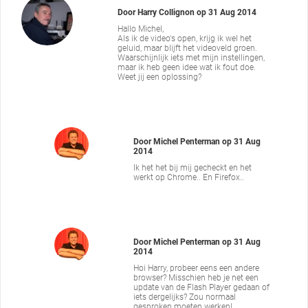
Door
Harry Collignon
op
31 Aug 2014
Hallo Michel,
Als ik de video's open, krijg ik wel het
geluid, maar blijft het videoveld groen.
Waarschijnlijk iets met mijn instellingen,
maar ik heb geen idee wat ik fout doe.
Weet jij een oplossing?
Door
Michel Penterman
op
31 Aug
2014
Ik het het bij mij gecheckt en het
werkt op Chrome.. En Firefox..
Door
Michel Penterman
op
31 Aug
2014
Hoi Harry, probeer eens een andere
browser? Misschien heb je net een
update van de Flash Player gedaan of
iets dergelijks? Zou normaal
gesproken moeten werken!