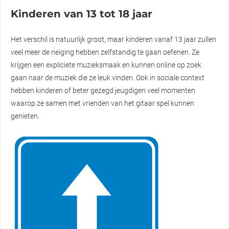
Kinderen van 13 tot 18 jaar
Het verschil is natuurlijk groot, maar kinderen vanaf 13 jaar zullen
veel meer de neiging hebben zelfstandig te gaan oefenen. Ze
krijgen een expliciete muzieksmaak en kunnen online op zoek
gaan naar de muziek die ze leuk vinden. Ook in sociale context
hebben kinderen of beter gezegd jeugdigen veel momenten
waarop ze samen met vrienden van het gitaar spel kunnen
genieten.