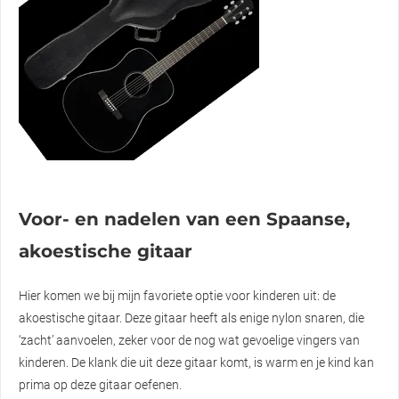
Voor- en nadelen van een Spaanse,
akoestische gitaar
Hier komen we bij mijn favoriete optie voor kinderen uit: de
akoestische gitaar. Deze gitaar heeft als enige nylon snaren, die
‘zacht’ aanvoelen, zeker voor de nog wat gevoelige vingers van
kinderen. De klank die uit deze gitaar komt, is warm en je kind kan
prima op deze gitaar oefenen.