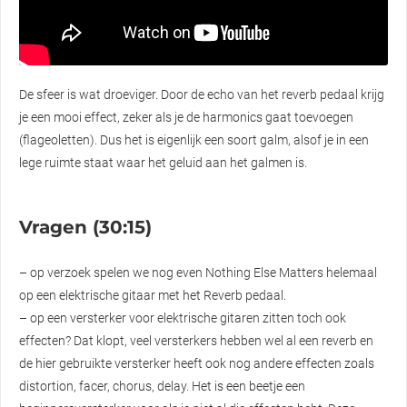
De sfeer is wat droeviger. Door de echo van het reverb pedaal krijg
je een mooi effect, zeker als je de harmonics gaat toevoegen
(flageoletten). Dus het is eigenlijk een soort galm, alsof je in een
lege ruimte staat waar het geluid aan het galmen is.
Vragen (30:15)
– op verzoek spelen we nog even Nothing Else Matters helemaal
op een elektrische gitaar met het Reverb pedaal.
– op een versterker voor elektrische gitaren zitten toch ook
effecten? Dat klopt, veel versterkers hebben wel al een reverb en
de hier gebruikte versterker heeft ook nog andere effecten zoals
distortion, facer, chorus, delay. Het is een beetje een