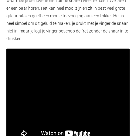
waarmee je de boventonen uit de snaren weet te halen. We laten
er een paar horen. Het kan heel mooi zijn en zit in best veel grote
gitaar hits en geeft een mooie toevoeging aan een tokkel. Het is
heel simpel om dit geluid te maken: je drukt met je vinger de snaar
niet in, maar je legt je vinger bovenop de fret zonder de snaar in te
drukken.