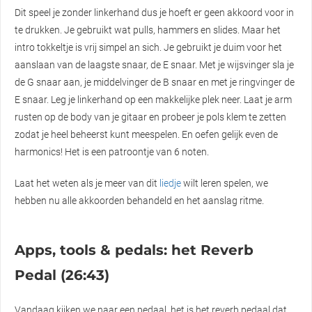
Dit speel je zonder linkerhand dus je hoeft er geen akkoord voor in
te drukken. Je gebruikt wat pulls, hammers en slides. Maar het
intro tokkeltje is vrij simpel an sich. Je gebruikt je duim voor het
aanslaan van de laagste snaar, de E snaar. Met je wijsvinger sla je
de G snaar aan, je middelvinger de B snaar en met je ringvinger de
E snaar. Leg je linkerhand op een makkelijke plek neer. Laat je arm
rusten op de body van je gitaar en probeer je pols klem te zetten
zodat je heel beheerst kunt meespelen. En oefen gelijk even de
harmonics! Het is een patroontje van 6 noten.
Laat het weten als je meer van dit
liedje
wilt leren spelen, we
hebben nu alle akkoorden behandeld en het aanslag ritme.
Apps, tools & pedals: het Reverb
Pedal (26:43)
Vandaag kijken we naar een pedaal, het is het reverb pedaal dat