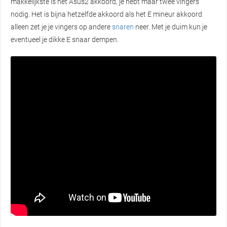
makkelijkste is het Asus2 akkoord, je hebt maar twee vingers
nodig. Het is bijna hetzelfde akkoord als het E mineur akkoord
alleen zet je je vingers op andere
snaren
neer. Met je duim kun je
eventueel je dikke E snaar dempen.