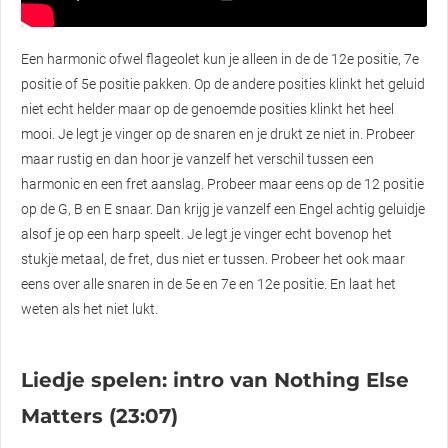
Een harmonic ofwel flageolet kun je alleen in de de 12e positie, 7e
positie of 5e positie pakken. Op de andere posities klinkt het geluid
niet echt helder maar op de genoemde posities klinkt het heel
mooi. Je legt je vinger op de snaren en je drukt ze niet in. Probeer
maar rustig en dan hoor je vanzelf het verschil tussen een
harmonic en een fret aanslag. Probeer maar eens op de 12 positie
op de G, B en E snaar. Dan krijg je vanzelf een Engel achtig geluidje
alsof je op een harp speelt. Je legt je vinger echt bovenop het
stukje metaal, de fret, dus niet er tussen. Probeer het ook maar
eens over alle snaren in de 5e en 7e en 12e positie. En laat het
weten als het niet lukt.
Liedje spelen: intro van Nothing Else
Matters (23:07)