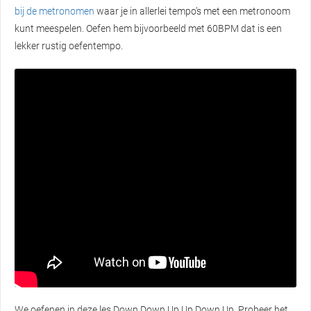
bij de metronomen
waar je in allerlei tempo’s met een metronoom
kunt meespelen. Oefen hem bijvoorbeeld met 60BPM dat is een
lekker rustig oefentempo.
We oefenen in deze les Down Down Up Up Down Up. Probeer het