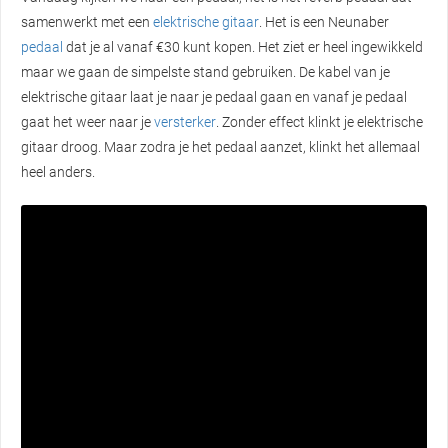
samenwerkt met een
elektrische gitaar
. Het is een Neunaber
pedaal
dat je al vanaf €30 kunt kopen. Het ziet er heel ingewikkeld
maar we gaan de simpelste stand gebruiken. De kabel van je
elektrische gitaar laat je naar je pedaal gaan en vanaf je pedaal
gaat het weer naar je
versterker
. Zonder effect klinkt je elektrische
gitaar droog. Maar zodra je het pedaal aanzet, klinkt het allemaal
heel anders.